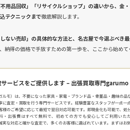
「不用品回収」「リサイクルショップ」の違いから、金・
込テクニックまで
徹底解説します。
をしない売却」の具体的な方法と、名古屋で今選ぶべき最
、納得の価格で手放すための第一歩を、ここから始めて
サービスをご提供します – 出張買取専門garum
o（ガルモ）は、不要になった家具・家電・ブランド品・骨董品・趣味の品
寧に査定・
買取
を行う専門サービスです。経験豊富なスタッフが一点一
客様のご希望に応じて最短で翌日対応可能です。即現金化も可能で、処
料・出張費はすべて無料で、初めての方でも安心してご利用いた
は、誠実な対応と確かな査定で、多くのお客様に選ばれています。まずはお