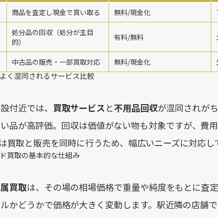
商品を査定し現金で買い取る
無料/現金化
処分品の回収（処分が主目
有料/無料
的）
中古品の販売・一部買取対応
無料/現金化
よく混同されるサービス比較
施設付近では、
買取サービス
と
不用品回収
が混同されが
良い品が高評価。回収は価値がない物も対象ですが、費用
は買取と販売を同時に行うため、幅広いニーズに対応し
ド買取の基本的な仕組み
金属買取
は、その場の相場価格で重量や純度をもとに査定
デルかどうかで価格が大きく変動します。駅近隣の店舗で